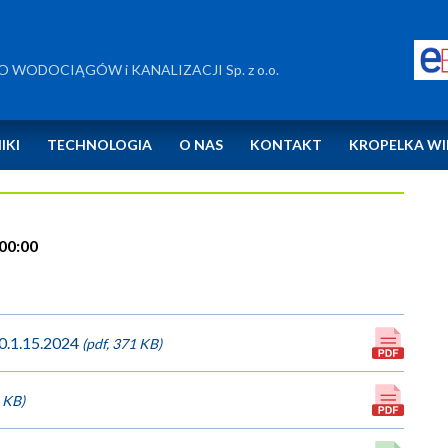
tawa fabrycznie nowej ładowarki teleskopowej wraz z wyposażeniem
owej ładowarki
WODOCIĄGÓW i KANALIZACJI Sp. z o.o.
 wyposażeniem do PWiK
IKI
TECHNOLOGIA
O NAS
KONTAKT
KROPELKA WI
00:00
0.1.15.2024
(pdf, 371 KB)
1 KB)