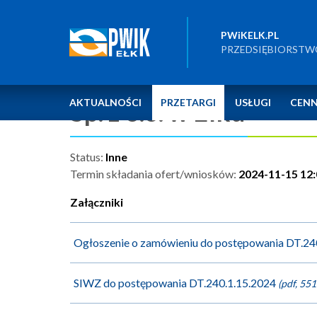
Przedsiębiorstwo
Wodociągów
Strona główna
»
Zamówienia publiczne
»
Przetargi
»
Dos
i
PWiKELK.PL
Kanalizacji
Dostawa fabrycznie n
PRZEDSIĘBIORSTWO 
Spółka
z
o.o.
teleskopowej wraz z
w
Ełku
AKTUALNOŚCI
Sp. z o.o. w Ełku
PRZETARGI
USŁUGI
CENN
-
Pobór
i
uzdatnianie
wody.
Status:
Inne
Rozprowadzanie
Termin składania ofert/wniosków:
2024-11-15 12:
wody
do
odbiorców.
Załączniki
Odbiór
i
transport
Ogłoszenie o zamówieniu do postępowania DT.24
i
oczyszczanie
ścieków
sanitarnych.
SIWZ do postępowania DT.240.1.15.2024
(pdf, 55