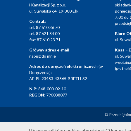
i Kanalizacji Sp. z o.o.
składani
ul. Suwalska 64, 19-300 Ełk
poniedzi
7:00 do 
Centrala
przedsię
tel. 87 610 36 70
tel. 87 621 84 00
Biuro Ob
fax: 87 610 23 71
ul. Suwa
Główny adres e-mail
Kasa – E
napisz do mnie
ul. Suwa
w godzina
Adres do doręczeń elektronicznych
(e-
(płatność
Doręczenia)
:
AE:PL-23483-43865-BRFTH-32
NIP:
848-000-02-10
REGON:
790038077
© Przedsiębior
Używamy plików cookies, aby ułatwić Ci korzystanie