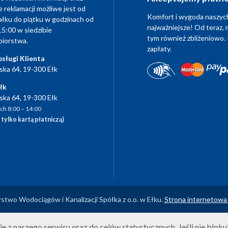
e reklamacji możliwe jest od
Komfort i wygoda naszych
ałku do piątku w godzinach od
najważniejsze! Od teraz, 
15:00 w siedzibie
tym również zbliżeniowo. 
biorstwa.
zapłaty.
sługi Klienta
lska 64, 19-300 Ełk
łk
lska 64, 19-300 Ełk
ch 8:00 – 14:00
 tylko kartą płatniczą)
stwo Wodociągów i Kanalizacji Spółka z o.o. w Ełku.
Strona internetowa
 z naszego serwisu oraz do celów statystycznych. Jeśli nie blokuje