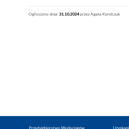
Ogłoszono dnia:
31.10.2024
przez Agata Korolczuk
Przedsiębiorstwo Wodociągów
Uzyskani