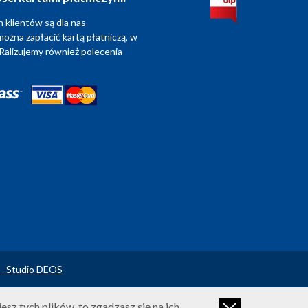
 klientów są dla nas
można zapłacić kartą płatniczą, w
Ralizujemy również polecenia
 - Studio DEOS
sz tych plików, to zgadzasz się na ich