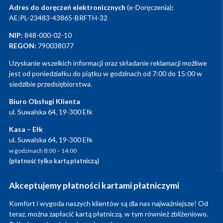
Adres do doręczeń elektronicznych
(e-Doręczenia)
:
AE:PL-23483-43865-BRFTH-32
NIP:
848-000-02-10
REGON:
790038077
Uzyskanie wszelkich informacji oraz składanie reklamacji możliwe
jest od poniedziałku do piątku w godzinach od 7:00 do 15:00 w
siedzibie przedsiębiorstwa.
Biuro Obsługi Klienta
ul. Suwalska 64, 19-300 Ełk
Kasa – Ełk
ul. Suwalska 64, 19-300 Ełk
w godzinach 8:00 – 14:00
(płatność tylko kartą płatniczą)
Akceptujemy płatności kartami płatniczymi
Komfort i wygoda naszych klientów są dla nas najważniejsze! Od
teraz, można zapłacić kartą płatniczą, w tym również zbliżeniowo.