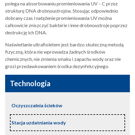
polega na absorbowaniu promieniowania UV – C przez
strukturę DNA drobnoustrojów. Stosując odpowiednio
dobrany czas i natężenie promieniowania UV można
całkowicie zniszczyć bakterie i inne drobnoustroje poprzez
destrukcję ich DNA.
Naświetlanie ultrafioletem jest bardzo skuteczną metodą
fizyczną, która nie wprowadza żadnych środków
chemicznych, nie zmienia smaku i zapachu wody oraz nie
grozi przedawkowaniem środka dezynfekcyjnego.
Przydatne
Technologia
linki
-
Oczyszczalnia ścieków
lewa
kolumna
Stacja uzdatniania wody
serisu