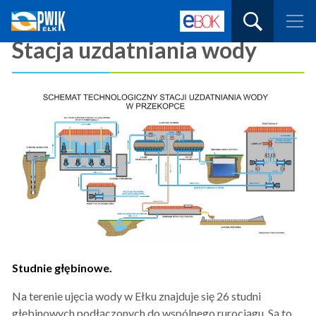
Przedsiębiorstwo
Wpisz
Wodociągów
Strona główna
»
Technologia
»
Stacja uzdatniania wody
tutaj
i
Kanalizacji
czego
Stacja uzdatniania wody
Spółka
szukasz:
z
o.o.
w
Ełku
-
Pobór
i
uzdatnianie
wody.
Rozprowadzanie
wody
do
odbiorców.
Odbiór
i
transport
i
oczyszczanie
ścieków
Studnie głębinowe.
sanitarnych.
Na terenie ujęcia wody w Ełku znajduje się 26 studni
głębinowych podłączonych do wspólnego rurociągu. Są to