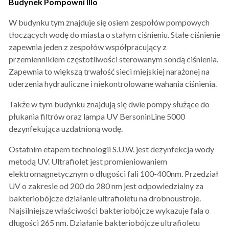
Budynek Pompowni IIIo
W budynku tym znajduje się osiem zespołów pompowych
tłoczących wodę do miasta o stałym ciśnieniu. Stałe ciśnienie
zapewnia jeden z zespołów współpracujący z
przemiennikiem częstotliwości sterowanym sondą ciśnienia.
Zapewnia to większą trwałość sieci miejskiej narażonej na
uderzenia hydrauliczne i niekontrolowane wahania ciśnienia.
Także w tym budynku znajdują się dwie pompy służące do
płukania filtrów oraz lampa UV BersoninLine 5000
dezynfekująca uzdatnioną wodę.
Ostatnim etapem technologii S.U.W. jest dezynfekcja wody
metodą UV. Ultrafiolet jest promieniowaniem
elektromagnetycznym o długości fali 100-400nm. Przedział
UV o zakresie od 200 do 280 nm jest odpowiedzialny za
bakteriobójcze działanie ultrafioletu na drobnoustroje.
Najsilniejsze właściwości bakteriobójcze wykazuje fala o
długości 265 nm. Działanie bakteriobójcze ultrafioletu