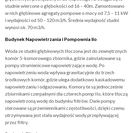
studnie wiercone o głębokości od 16 – 40m. Zamontowano
w nich głębinowe agregaty pompowe o mocy od 7,5 – 11 kW
i wydajności od 50 – 120 m3/h. Średnia wydajność studni
wynosi ok. 70 m3/h.
Budynek Napowietrzania i Pompownia IIo
Woda ze studni głębinowych tłoczona jest do zewnętrznych
komór 5-komorowego zbiornika, gdzie zainstalowane są
pompy strumienicowe napowietrzające wodę. Po
napowietrzeniu woda wpływa grawitacyjnie do trzech
środkowych komór, gdzie ulega dodatkowo kaskadowemu
napowietrzaniu i odgazowaniu. Komory te są jednocześnie
zbiornikami czerpalnymi dla czterech pomp IIo, które tłoczą
napowietrzoną wodę do budynku filtrów. Dwie pompy
sterowane są przemiennikami częstotliwości, dzięki czemu
utrzymywana jest stała wydajność wody przepływającej
przez filtry.