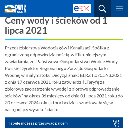
Przedsiębiorstwo
Wpisz
Wodociągów
Strona główna
»
Cenniki
»
Ceny wody i ścieków od 1 lipca 2021
tutaj
i
Kanalizacji
czego
Ceny wody i ścieków od 1
Spółka
szukasz:
z
lipca 2021
o.o.
w
Ełku
-
Przedsiębiorstwa Wodociągów i Kanalizacji Spółka z
Pobór
i
ograniczoną odpowiedzialnością w Ełku niniejszym
uzdatnianie
zawiadamia, że: Państwowe Gospodarstwo Wodne Wody
wody.
Rozprowadzanie
Polskie Dyrektor Regionalnego Zarządu Gospodarki
wody
Wodnej w Białymstoku Decyzją znak: BI.RZT.070.593.2021
do
odbiorców.
z dnia 17 czerwca 2021 roku zatwierdził „Taryfę za
Odbiór
zbiorowe zaopatrzenie w wodę i zbiorowe odprowadzanie
i
transport
ścieków” na okres 36 miesięcy od dnia 01 lipca 2021 roku do
i
30 czerwca 2024 roku, która będzie kształtowała się w
oczyszczanie
ścieków
następujący wysokościach:
sanitarnych.
Tabele możesz przesuwać palcem