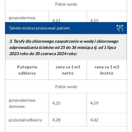
pozostali odbiorcy
6,40
6,91
Pobór wody
Cena łączna
gospodarstwa
4,21
4,55
domowe
Tabele możesz przesuwać palcem
gospodarstwa
10,58
11,42
domowe
pozostali odbiorcy
4,24
4,58
3. Taryfy dla zbiorowego zaopatrzenia w wodę i zbiorowego
odprowadzania ścieków od 25 do 36 miesiąca tj. od 1 lipca
pozostali odbiorcy
10,61
11,46
Odprowadzanie ścieków
2023 roku do 30 czerwca 2024 roku:
gospodarstwa
Kategoria
cena za 1 m3
cena za 1 m3
6,45
6,97
domowe
odbiorcy
netto
brutto
pozostali odbiorcy
6,45
6,97
Pobór wody
Cena łączna
gospodarstwa
4,25
4,59
domowe
gospodarstwa
10,66
11,52
domowe
pozostali odbiorcy
4,28
4,62
pozostali odbiorcy
10,69
11,55