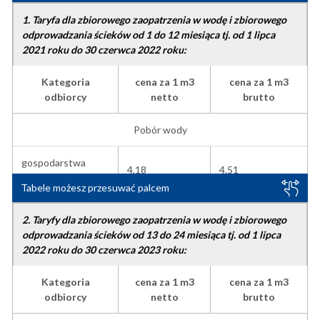
1. Taryfa dla zbiorowego zaopatrzenia w wodę i zbiorowego
odprowadzania ścieków od 1 do 12 miesiąca tj. od 1 lipca
2021 roku do 30 czerwca 2022 roku:
Kategoria
cena za 1 m3
cena za 1 m3
odbiorcy
netto
brutto
Pobór wody
gospodarstwa
4,18
4,51
domowe
Tabele możesz przesuwać palcem
pozostali odbiorcy
4,21
4,55
2. Taryfy dla zbiorowego zaopatrzenia w wodę i zbiorowego
odprowadzania ścieków od 13 do 24 miesiąca tj. od 1 lipca
Odprowadzanie ścieków
2022 roku do 30 czerwca 2023 roku:
gospodarstwa
Kategoria
cena za 1 m3
cena za 1 m3
6,40
6,91
domowe
odbiorcy
netto
brutto