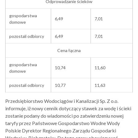
Odprowadzanie ścieków
gospodarstwa
6,49
7,01
domowe
pozostali odbiorcy
6,49
7,01
Cena łączna
gospodarstwa
10,74
11,60
domowe
pozostali odbiorcy
10,77
11,63
Przedsiębiorstwo Wodociągów i Kanalizacji Sp. Z o.o.
informuje, iż nowy cennik dotyczący stawek za wodę i ścieki
zostanie podany do wiadomości po zatwierdzeniu nowej
taryfy przez Państwowe Gospodarstwo Wodne Wody
Polskie Dyrektor Regionalnego Zarządu Gospodarki
Wodnej w Białymstoku. Do tego czasu obowiązywać